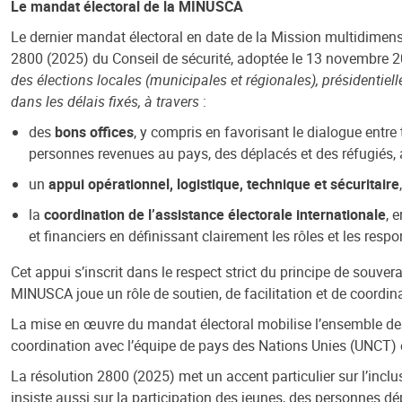
Le mandat électoral de la MINUSCA
Le dernier mandat électoral en date de la Mission multidimensi
2800 (2025) du Conseil de sécurité, adoptée le 13 novembre 202
des élections locales (municipales et régionales), présidentielle
dans les délais fixés, à travers
:
des
bons offices
,
y compris en favorisant le dialogue entre t
personnes revenues au pays, des déplacés et des réfugiés, afi
un
appui opérationnel, logistique, technique et sécuritaire
la
coordination de l’assistance électorale internationale
, 
et financiers en définissant clairement les rôles et les respo
Cet appui s’inscrit dans le respect strict du principe de souver
MINUSCA joue un rôle de soutien, de facilitation et de coordin
La mise en œuvre du mandat électoral mobilise l’ensemble des 
coordination avec l’équipe de pays des Nations Unies (UNCT) e
La
résolution 2800 (2025)
met un accent particulier sur l’inc
insiste aussi sur la participation
des jeunes,
des personnes dép