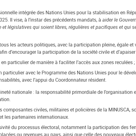
onnelle intégrée des Nations Unies pour la stabilisation en Répu
5. Il vise, à l’instar des précédents mandats, à
aider le Gouver
 et législatives qui soient libres, régulières et pacifiques et qui
ous les acteurs politiques, avec la participation pleine, égale et
n d’encourager la participation de la société civile et d’apaiser 
, en particulier de manière à faciliter l’accès aux zones reculées ;
en particulier avec le Programme des Nations Unies pour le dé
nsabilités
, avec l’appui du Coordonnateur résident.
aineté nationale : la responsabilité primordiale de l’organisation 
ation.
composantes civiles, militaires et policières de la MINUSCA, s
t les partenaires internationaux.
lusivité du processus électoral, notamment la participation des 
lacées ou revenues au pays, ainsi que celle des nouveaux élect