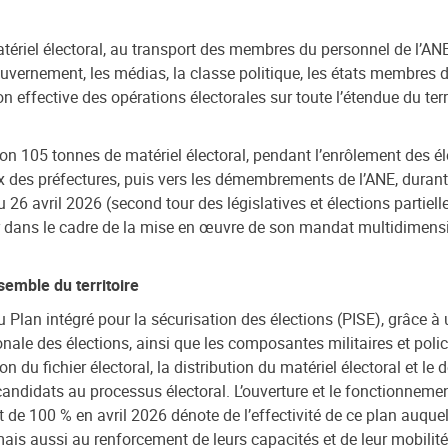
tériel électoral, au transport des membres du personnel de l’AN
vernement, les médias, la classe politique, les états membres d
 effective des opérations électorales sur toute l’étendue du ter
n 105 tonnes de matériel électoral, pendant l’enrôlement des éle
eux des préfectures, puis vers les démembrements de l’ANE, duran
 26 avril 2026 (second tour des législatives et élections partielle
dans le cadre de la mise en œuvre de son mandat multidimensionn
semble du territoire
u Plan intégré pour la sécurisation des élections (PISE),
grâce à 
onale des élections, ainsi que les
composantes militaires et poli
n du fichier électoral, la distribution du matériel électoral et le
candidats au processus électoral. L’ouverture et le fonctionneme
 et de 100 % en avril 2026 dénote de l’effectivité de ce plan auq
ais aussi au renforcement de leurs capacités et de leur mobilité