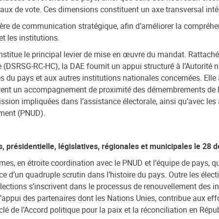
eaux de vote.
Ces dimensions constituent un axe transversal inté
ière de communication stratégique, afin d’améliorer la compréhe
t les institutions.
onstitue le principal levier de mise en œuvre du mandat. Rattaché
e (DSRSG-RC-HC), la DAE fournit un appui structuré à
l’Autorité
du pays et aux autres institutions nationales concernées. Elle 
surent un accompagnement de proximité des démembrements de l’A
ssion impliquées dans l’assistance électorale, ainsi qu’avec l
ement (PNUD).
, présidentielle, législatives, régionales et municipales le 2
mes, en étroite coordination avec le PNUD et l’équipe de pays, qu
e d’un quadruple scrutin dans l’histoire du pays. Outre les électio
lections s’inscrivent dans le processus de renouvellement des ins
appui des partenaires dont les Nations Unies, contribue aux effo
 de l’Accord politique pour la paix et la réconciliation en Rép