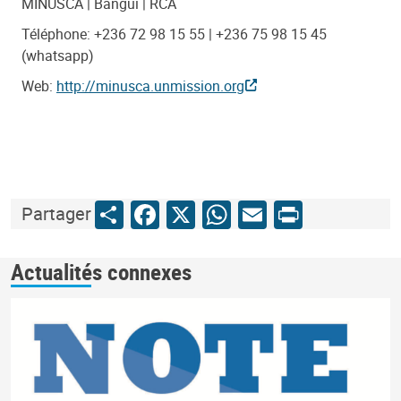
MINUSCA | Bangui | RCA
Téléphone: +236 72 98 15 55 | +236 75 98 15 45
(whatsapp)
Web:
http://minusca.unmission.org
Share
Facebook
X
WhatsApp
Email
Print
Partager
Actualités connexes