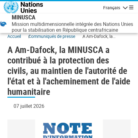
Aller au contenu principal
Français
Navigatio
MINUSCA
Mission multidimensionnelle intégrée des Nations Unies
pour la stabilisation en République centrafricaine
Accueil
Communiqués de presse
A Am-Dafock, la
MINUSCA a contribué à
A Am-Dafock, la MINUSCA a
la protection des civils,
au maintien de l'autorité
contribué à la protection des
de l'état et à
civils, au maintien de l'autorité de
l'acheminement de l'aide
humanitaire
l'état et à l'acheminement de l'aide
humanitaire
07 juillet 2026