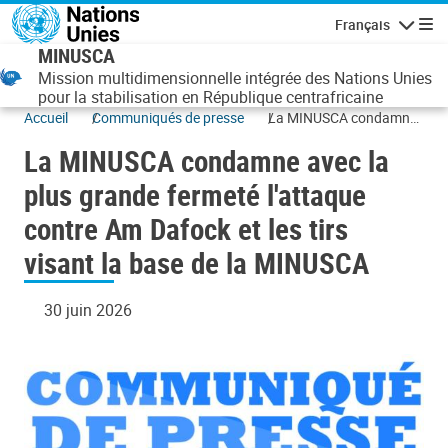
Aller au contenu principal
Français
Navigatio
MINUSCA
Mission multidimensionnelle intégrée des Nations Unies
pour la stabilisation en République centrafricaine
Accueil
Communiqués de presse
La MINUSCA condamne
avec la plus grande
La MINUSCA condamne avec la
fermeté l'attaque contre
Am Dafock et les tirs
plus grande fermeté l'attaque
visant la base de la
contre Am Dafock et les tirs
MINUSCA
visant la base de la MINUSCA
30 juin 2026