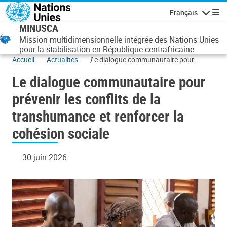
Aller au contenu principal
Français
Navigatio
MINUSCA
Mission multidimensionnelle intégrée des Nations Unies
pour la stabilisation en République centrafricaine
Accueil
Actualites
Le dialogue communautaire pour
prévenir les conflits de la transhumance
Le dialogue communautaire pour
et renforcer la cohésion sociale
prévenir les conflits de la
transhumance et renforcer la
cohésion sociale
30 juin 2026